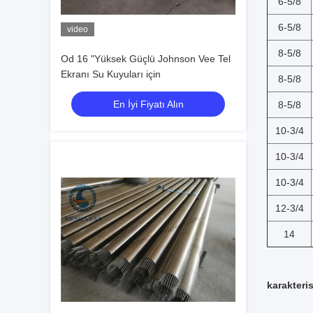
6-5/8
6-5/8
video
8-5/8
Od 16 "Yüksek Güçlü Johnson Vee Tel
Ekranı Su Kuyuları için
8-5/8
En İyi Fiyatı Alın
8-5/8
10-3/4
10-3/4
10-3/4
12-3/4
14
karakteris