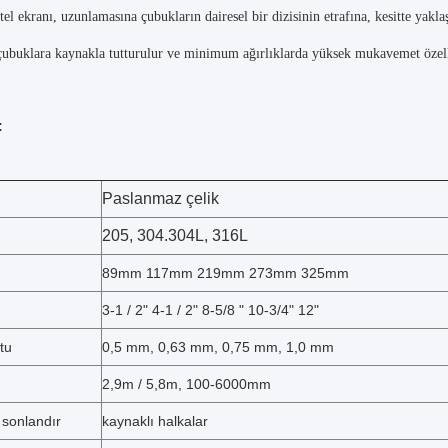
tel ekranı, uzunlamasına çubukların dairesel bir dizisinin etrafına, kesitte yakl
 çubuklara kaynakla tutturulur ve minimum ağırlıklarda yüksek mukavemet özellikl
:
Paslanmaz çelik
205, 304.304L, 316L
89mm 117mm 219mm 273mm 325mm
3-1 / 2" 4-1 / 2" 8-5/8 " 10-3/4" 12"
tu
0,5 mm, 0,63 mm, 0,75 mm, 1,0 mm
2,9m / 5,8m, 100-6000mm
 sonlandır
kaynaklı halkalar