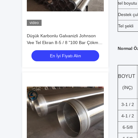
tel boyutu
Destek ç
video
Tel şekli
Düşük Karbonlu Galvanizli Johnson
Vee Tel Ekran 8-5 / 8 "100 Bar Çökme
Normal Öz
Mukavemeti
En İyi Fiyatı Alın
BOYUT
(İNÇ)
3-1 / 2
4-1 / 2
6-5/8