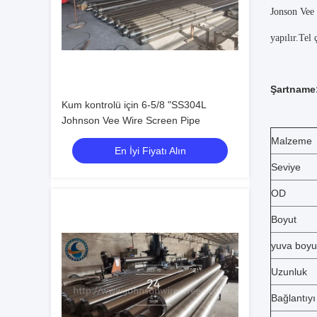
Jonson Vee 
yapılır.Tel
Şartname
Kum kontrolü için 6-5/8 "SS304L
Johnson Vee Wire Screen Pipe
Malzeme
En İyi Fiyatı Alın
Seviye
OD
Boyut
yuva boyu
Uzunluk
Bağlantıyı