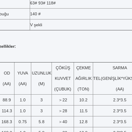
63# 93# 118#
ubuğu
140 #
V şekli
ellikler:
ÇÖKÜŞ
ÇEKME
SARMA
OD
YUVA
UZUNLUK
KUVVET
AĞIRLIK
TEL(GENİŞLİK*YÜK
(AA)
(AA)
(M)
(ÇUBUK)
(TON)
(AA)
88.9
1.0
3
＞22
10.2
2.3*3.5
114.3
1.0
3
＞28
11.5
2.3*3.5
168.3
0.75
5.8
＞40
12.8
2.3*3.5