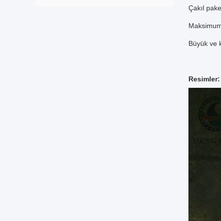
Çakıl pake
Maksimum a
Büyük ve k
Resimler: