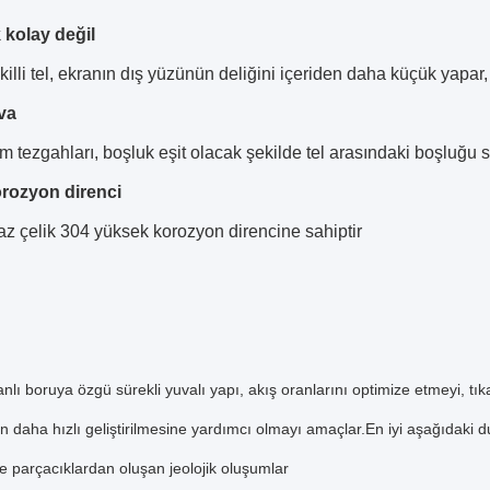
 kolay değil
killi tel, ekranın dış yüzünün deliğini içeriden daha küçük yapar,
va
 tezgahları, boşluk eşit olacak şekilde tel arasındaki boşluğu sık
rozyon direnci
z çelik 304 yüksek korozyon direncine sahiptir
nlı boruya özgü sürekli yuvalı yapı, akış oranlarını optimize etmeyi, tı
n daha hızlı geliştirilmesine yardımcı olmayı amaçlar.En iyi aşağıdaki 
e parçacıklardan oluşan jeolojik oluşumlar