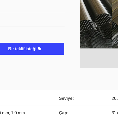
Bir teklif isteği
Seviye:
205
75 mm, 1,0 mm
Çap:
3" 