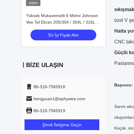
video
sıkışmak
Yüksek Mukavemetli 6 Metre Johnson
özel V şe
Vee Tel Ekran 205/304 / 304L / 316L
Sınıfı
Hatta yu
En İyi Fiyatı Alın
CNC takım
Güçlü ko
Paslanma
BIZE ULAŞIN
Başvuru:
86-318-7565918
hengyuan1@aphywire.com
Sarım ekra
86-318-7565919
oluşumları
Şimdi İletişime Geçin
Küçük, inc