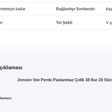
metreye kadar
Bağlantıyı Sonlandır:
kay
er
Tel Şekli:
V ş
çıklaması
Jonson Vee Perde Paslanmaz Çelik 38 Bar 20 Slo
laması: