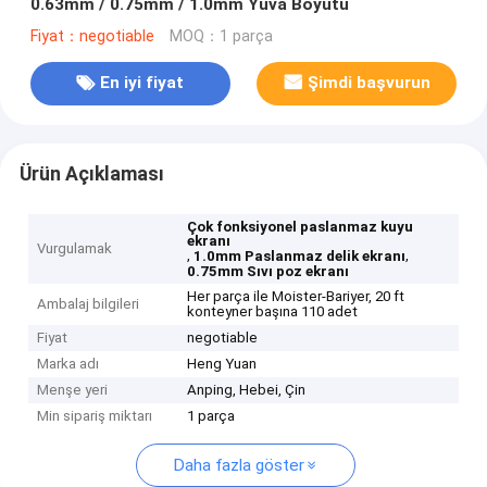
0.63mm / 0.75mm / 1.0mm Yuva Boyutu
Fiyat：negotiable
MOQ：1 parça
En iyi fiyat
Şimdi başvurun
Ürün Açıklaması
Çok fonksiyonel paslanmaz kuyu
ekranı
Vurgulamak
,
,
1.0mm Paslanmaz delik ekranı
0.75mm Sıvı poz ekranı
Her parça ile Moister-Bariyer, 20 ft
Ambalaj bilgileri
konteyner başına 110 adet
Fiyat
negotiable
Marka adı
Heng Yuan
Menşe yeri
Anping, Hebei, Çin
Min sipariş miktarı
1 parça
Daha fazla göster