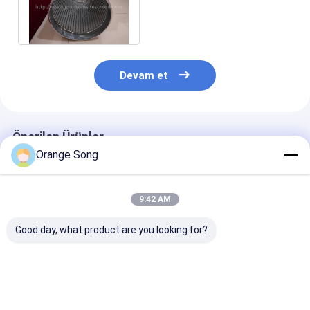
0.75mm / 1.0mm Yuva
Boyutu
Devam et
Önerilen Ürünler
Orange Song
9:42 AM
Good day, what product are you looking for?
SS304L 168mm
10-3/4 inç SS304 Su
219mm Pasla
Johnson VEE-WIRE
Kuyu Ekranı 20
Çelik Johnson
Kuyu Suyu Filtre
numaralı yuva ile
Kuyu Ekranı 1
Borusu
Slot