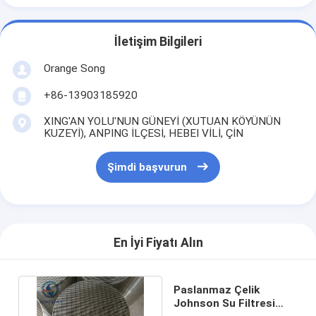
İletişim Bilgileri
Orange Song
+86-13903185920
XING'AN YOLU'NUN GÜNEYİ (XUTUAN KÖYÜNÜN
KUZEYİ), ANPING İLÇESİ, HEBEI VİLİ, ÇİN
Şimdi başvurun
En İyi Fiyatı Alın
Paslanmaz Çelik
Johnson Su Filtresi