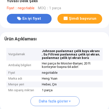
Yuvası Delik Şekli
Fiyat：negotiable
MOQ：1 parça
En iyi fiyat
Şimdi başvurun
Ürün Açıklaması
Johnson paslanmaz çelik kuyu ekranı
Vurgulamak
,
,
Su Filtresi paslanmaz çelik iyi ekran
paslanmaz çelik iyi ekran boru
Her parça ile Moister-Bariyer, 20 ft
Ambalaj bilgileri
konteyner başına 64 adet
Fiyat
negotiable
Marka adı
Heng Yuan
Menşe yeri
Hebei, Çin
Min sipariş miktarı
1 parça
Daha fazla göster