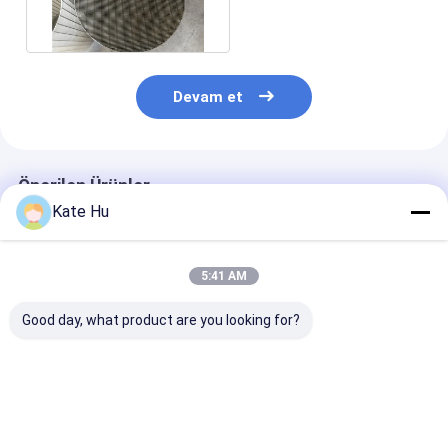
Ekranı Boru Yuvası Delik
Şekli
Devam et
Önerilen Ürünler
Kate Hu
5:41 AM
Good day, what product are you looking for?
SS304L 168mm
10-3/4 inç SS304 Su
219mm Pasla
Johnson VEE-WIRE
Kuyu Ekranı 20
Çelik Johnson
Kuyu Suyu Filtre
numaralı yuva ile
Kuyu Ekranı 1
Borusu
Slot
En iyi fiyat
En iyi fiyat
En iyi fiy