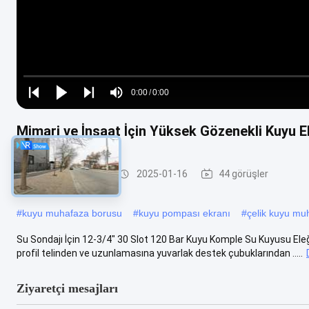
Loaded
:
0%
0:00
/
0:00
Play
Play
Play
Mute
Current
Duration
next
next
Mimari ve İnşaat İçin Yüksek Gözenekli Kuyu 
Time
Su Kuyusu Ekranı
2025-01-16
44 görüşler
#
kuyu muhafaza borusu
#
kuyu pompası ekranı
#
çelik kuyu mu
Su Sondajı İçin 12-3/4" 30 Slot 120 Bar Kuyu Komple Su Kuyusu Eleği
profil telinden ve uzunlamasına yuvarlak destek çubuklarından .....
Ziyaretçi mesajları