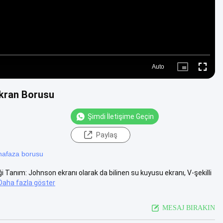
Auto
Picture-
Fullscre
in-
Picture
Ekran Borusu
Şimdi İletişime Geçin
Paylaş
hafaza borusu
 Tanım: Johnson ekranı olarak da bilinen su kuyusu ekranı, V-şekilli
Daha fazla göster
MESAJ BIRAKIN