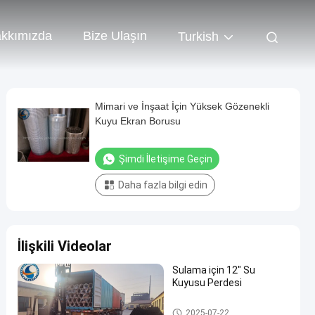
kkımızda
Bize Ulaşın
Turkish
Mimari ve İnşaat İçin Yüksek Gözenekli
Kuyu Ekran Borusu
Şimdi İletişime Geçin
Daha fazla bilgi edin
İlişkili Videolar
Sulama için 12" Su
Kuyusu Perdesi
Su Kuyusu Ekranı
2025-07-22