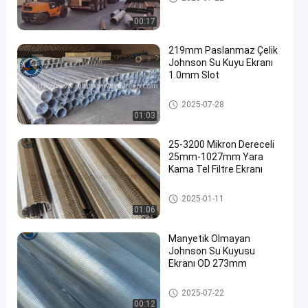
00:17
219mm Paslanmaz Çelik
Johnson Su Kuyu Ekranı
1.0mm Slot
en
Su Kuyusu Ekranı
2025-07-28
01:03
25-3200 Mikron Dereceli
25mm-1027mm Yara
Kama Tel Filtre Ekranı
Su Kuyusu Ekranı
2025-01-11
01:06
Manyetik Olmayan
Johnson Su Kuyusu
Ekranı OD 273mm
Su Kuyusu Ekranı
2025-07-22
00:12